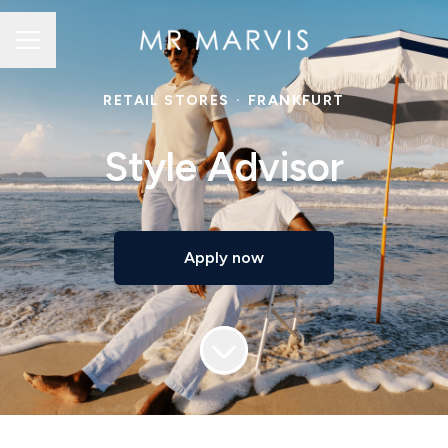
Career menu
RETAIL STORES
·
FRANKFURT
Style Advisor
Apply now